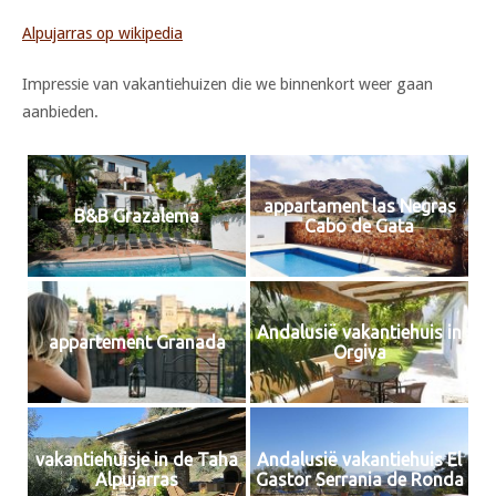
Alpujarras op wikipedia
Impressie van vakantiehuizen die we binnenkort weer gaan
aanbieden.
appartament las Negras
B&B Grazalema
Cabo de Gata
Andalusië vakantiehuis in
appartement Granada
Orgiva
vakantiehuisje in de Taha
Andalusië vakantiehuis El
Alpujarras
Gastor Serrania de Ronda