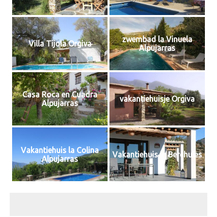
zwembad la Vinuela
Villa Tijola Orgiva
Alpujarras
Casa Roca en Cuadra
vakantiehuisje Orgiva
Alpujarras
Vakantiehuis la Colina
Vakantiehuis in Berchules
Alpujarras